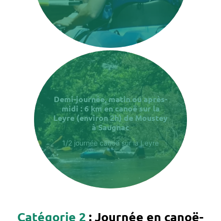
Demi-journée, matin ou après-
midi : 6 km en canoë sur la
Leyre (environ 2h) de Moustey
à Saugnac
1/2 journée canoë sur la Leyre
Catégorie 2
: Journée en canoë-