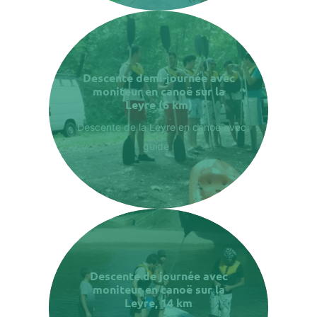
Descente demi-journée avec
moniteur en canoë sur la
Leyre (6 km)
Descente de la Leyre en canoë avec
guide
Descente de journée avec
moniteur en canoë sur la
Leyre, 14 km