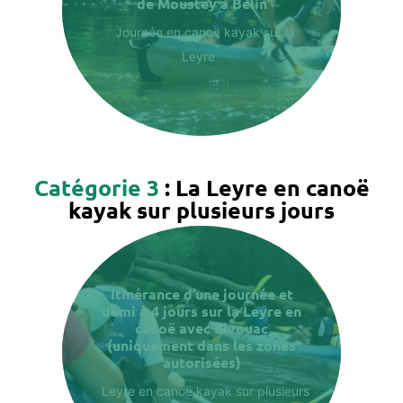
de Moustey à Belin
Journée en canoë kayak sur la
Leyre
Catégorie 3
: La Leyre en canoë
kayak sur plusieurs jours
Itinérance d’une journée et
demi à 4 jours sur la Leyre en
canoë avec bivouac
(uniquement dans les zones
autorisées)
Leyre en canoë kayak sur plusieurs