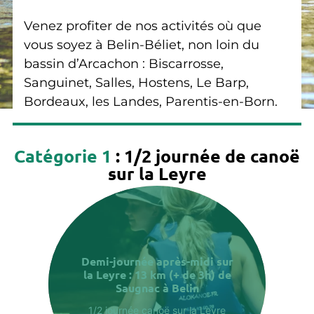
Venez profiter de nos activités où que
vous soyez à Belin-Béliet, non loin du
bassin d’Arcachon : Biscarrosse,
Sanguinet, Salles, Hostens, Le Barp,
Bordeaux, les Landes, Parentis-en-Born.
Catégorie 1
: 1/2 journée de canoë
sur la Leyre
Demi-journée après-midi sur
la Leyre : 13 km (+ de 3h) de
Saugnac à Belin
1/2 journée canoë sur la Leyre