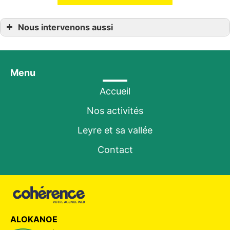
Nous intervenons aussi
Location canoë kayak
Location canoë kayak à Belin-Béliet
Location canoë kayak à Biscarrosse
Location canoë kayak à Bordeaux
Menu
Location canoë kayak à Hostens
Location canoë kayak à Le Barp
Location canoë kayak à Landes
Accueil
Location canoë kayak à Parentis-en-Born
Location canoë kayak à Salles
Nos activités
Location canoë kayak à Sanguinet
Leyre et sa vallée
Contact
ALOKANOE